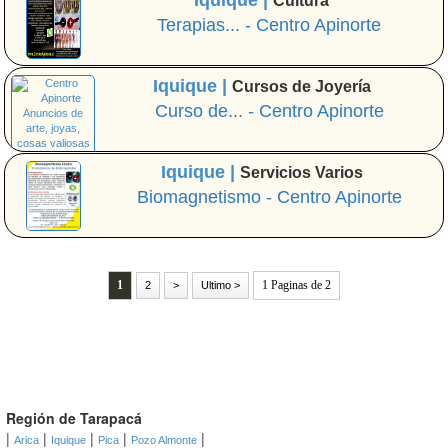
Iquique |
Cultura
Terapias... - Centro Apinorte
Iquique |
Cursos de Joyería
Curso de... - Centro Apinorte
Iquique |
Servicios Varios
Biomagnetismo - Centro Apinorte
1
1 Paginas de 2
2
>
Ultimo >
Región de Tarapacá
|
|
|
|
|
Arica
Iquique
Pica
Pozo Almonte