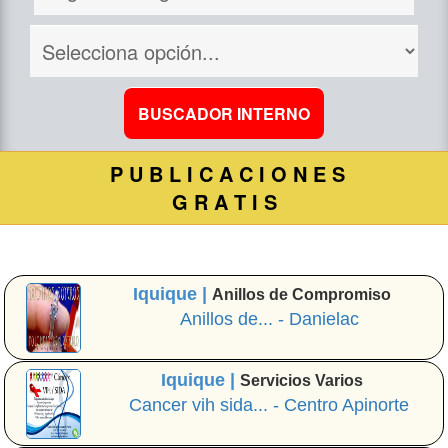
P U B L I C A C I O N E S
G R A T I S
Iquique |
Anillos de Compromiso
Anillos de... - Danielac
Iquique |
Servicios Varios
Cancer vih sida... - Centro Apinorte