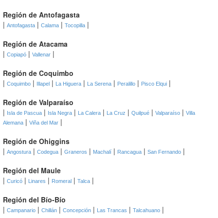
Región de Antofagasta
|
|
|
|
Antofagasta
Calama
Tocopilla
Región de Atacama
|
|
|
Copiapó
Vallenar
Región de Coquimbo
|
|
|
|
|
|
|
Coquimbo
Illapel
La Higuera
La Serena
Peralillo
Pisco Elqui
Región de Valparaíso
|
|
|
|
|
|
|
Isla de Pascua
Isla Negra
La Calera
La Cruz
Quilpué
Valparaíso
Villa
|
|
Alemana
Viña del Mar
Región de Ohiggins
|
|
|
|
|
|
|
Angostura
Codegua
Graneros
Machalí
Rancagua
San Fernando
Región del Maule
|
|
|
|
|
Curicó
Linares
Romeral
Talca
Región del Bío-Bío
|
|
|
|
|
|
Campanario
Chillán
Concepción
Las Trancas
Talcahuano