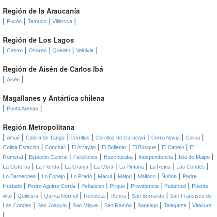
Región de la Araucanía
|
|
|
|
Pucón
Temuco
Villarrica
Región de Los Lagos
|
|
|
|
|
Castro
Osorno
Queilén
Valdivia
Región de Aisén de Carlos Ibá
|
|
Aisén
Magallanes y Antártica chilena
|
|
Punta Arenas
Región Metropolitana
|
|
|
|
|
|
|
Alhué
Calera de Tango
Cerrillos
Cerrillos de Curacaví
Cerro Navia
Colina
|
|
|
|
|
|
Colina Estación
Conchalí
El Arrayán
El Bollenar
El Bosque
El Canelo
El
|
|
|
|
|
|
Romeral
Estación Central
Farellones
Huechuraba
Independencia
Isla de Maipo
|
|
|
|
|
|
|
La Cisterna
La Florida
La Granja
La Obra
La Pintana
La Reina
Las Condes
|
|
|
|
|
|
|
Lo Barnechea
Lo Espejo
Lo Prado
Macul
Maipú
Malloco
Ñuñoa
Padre
|
|
|
|
|
|
Hurtado
Pedro Aguirre Cerda
Peñalolén
Pirque
Providencia
Pudahuel
Puente
|
|
|
|
|
|
Alto
Quilicura
Quinta Normal
Recoleta
Renca
San Bernardo
San Fransisco de
|
|
|
|
|
|
Las Condes
San Joaquín
San Miguel
San Ramón
Santiago
Talagante
Vitacura
|