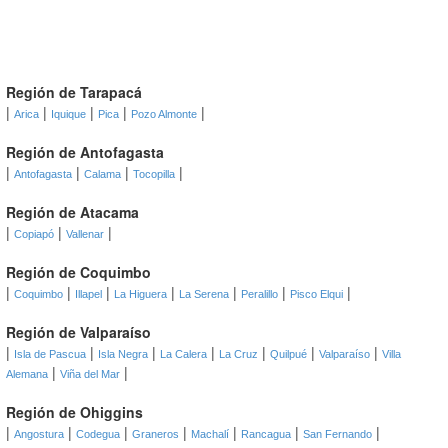
Región de Tarapacá
|
|
|
|
|
Arica
Iquique
Pica
Pozo Almonte
Región de Antofagasta
|
|
|
|
Antofagasta
Calama
Tocopilla
Región de Atacama
|
|
|
Copiapó
Vallenar
Región de Coquimbo
|
|
|
|
|
|
|
Coquimbo
Illapel
La Higuera
La Serena
Peralillo
Pisco Elqui
Región de Valparaíso
|
|
|
|
|
|
|
Isla de Pascua
Isla Negra
La Calera
La Cruz
Quilpué
Valparaíso
Villa
|
|
Alemana
Viña del Mar
Región de Ohiggins
|
|
|
|
|
|
|
Angostura
Codegua
Graneros
Machalí
Rancagua
San Fernando