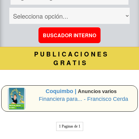
P U B L I C A C I O N E S
G R A T I S
Coquimbo |
Anuncios varios
Financiera para... - Francisco Cerda
1 Paginas de 1