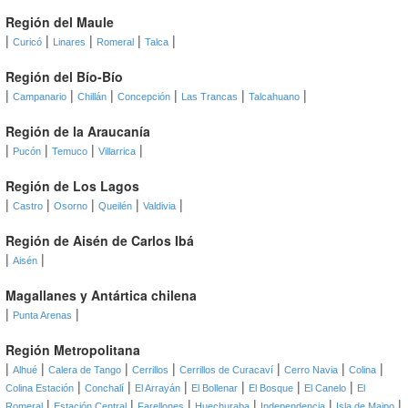
Región del Maule
|
|
|
|
|
Curicó
Linares
Romeral
Talca
Región del Bío-Bío
|
|
|
|
|
|
Campanario
Chillán
Concepción
Las Trancas
Talcahuano
Región de la Araucanía
|
|
|
|
Pucón
Temuco
Villarrica
Región de Los Lagos
|
|
|
|
|
Castro
Osorno
Queilén
Valdivia
Región de Aisén de Carlos Ibá
|
|
Aisén
Magallanes y Antártica chilena
|
|
Punta Arenas
Región Metropolitana
|
|
|
|
|
|
|
Alhué
Calera de Tango
Cerrillos
Cerrillos de Curacaví
Cerro Navia
Colina
|
|
|
|
|
|
Colina Estación
Conchalí
El Arrayán
El Bollenar
El Bosque
El Canelo
El
|
|
|
|
|
|
Romeral
Estación Central
Farellones
Huechuraba
Independencia
Isla de Maipo