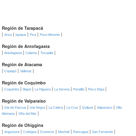
Región de Tarapacá
|
|
|
|
|
Arica
Iquique
Pica
Pozo Almonte
Región de Antofagasta
|
|
|
|
Antofagasta
Calama
Tocopilla
Región de Atacama
|
|
|
Copiapó
Vallenar
Región de Coquimbo
|
|
|
|
|
|
|
Coquimbo
Illapel
La Higuera
La Serena
Peralillo
Pisco Elqui
Región de Valparaíso
|
|
|
|
|
|
|
Isla de Pascua
Isla Negra
La Calera
La Cruz
Quilpué
Valparaíso
Villa
|
|
Alemana
Viña del Mar
Región de Ohiggins
|
|
|
|
|
|
|
Angostura
Codegua
Graneros
Machalí
Rancagua
San Fernando